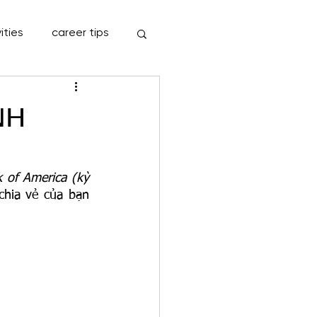
ities
career tips
NH
 of America (kỳ 
hia vẻ của bạn 