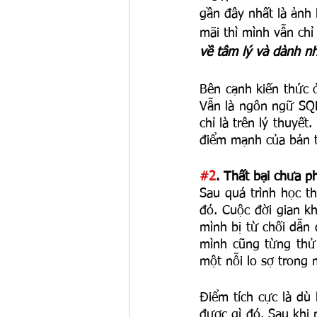
gần đây nhất là ảnh
mãi thì mình vẫn chỉ
về tâm lý và dành nh
Bên cạnh kiến thức 
Vẫn là ngôn ngữ SQ
chỉ là trên lý thuyế
điểm mạnh của bản t
#2
. Thất bại chưa p
Sau quá trình học t
đó. Cuộc đời gian kh
mình bị từ chối dẫn 
mình cũng từng thử 
một nỗi lo sợ trong 
Điểm tích cực là dù
được gì đó. Sau khi