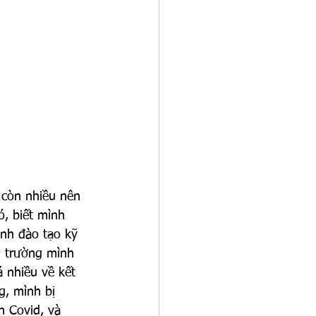
 còn nhiều nên 
, biết mình 
ình đào tạo kỹ 
n trường mình 
 nhiều về kết 
g, mình bị 
h Covid, và 