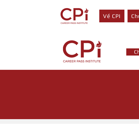
Về CPI
Ch
C