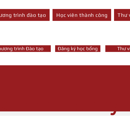
ương trình đào tạo
Học viên thành công
Thư 
hương trình Đào tạo
Đăng ký học bổng
Thư v
Career Library