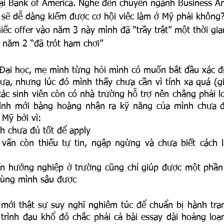
ại Bank of America. Nghe đến chuyên ngành Business Ana
 sẽ dễ dàng kiếm được cơ hội việc làm ở Mỹ phải không
hiếc offer vào năm 3 này mình đã “trầy trật” một thời gia
, năm 2 “đã trót ham chơi”
Đại học, mẹ mình từng hỏi mình có muốn bắt đầu xác đị
ưa, nhưng lúc đó mình thấy chưa cần vì tính xa quá (gi
c sinh viên còn có nhà trường hỗ trợ nên chẳng phải lo
ình mới bàng hoàng nhận ra kỹ năng của mình chưa đ
 Mỹ bởi vì:
 chưa đủ tốt để apply 
vấn còn thiếu tự tin, ngập ngừng và chưa biết cách l
n hướng nghiệp ở trường cũng chỉ giúp được một phần 
cùng mình sâu được 
 mới thật sự suy nghĩ nghiêm túc để chuẩn bị hành tran
 trình đau khổ đó chắc phải cả bài essay dài hoảng loạ