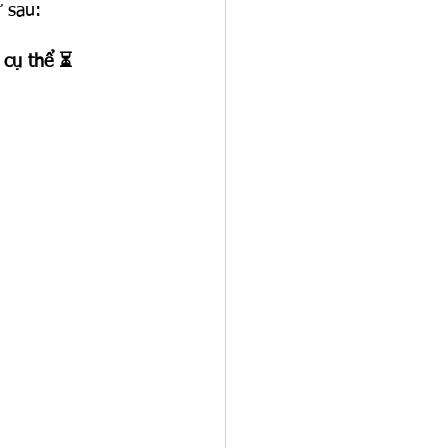
 sau:
 cụ thể ⏳