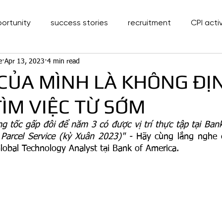
portunity
success stories
recruitment
CPI activ
e
Apr 13, 2023
4 min read
 CỦA MÌNH LÀ KHÔNG ĐỊ
ÌM VIỆC TỪ SỚM
g tốc gấp đôi để năm 3 có được vị trí thực tập tại Bank
Parcel Service (kỳ Xuân 2023)" - 
Hãy cùng lắng nghe c
obal Technology Analyst tại Bank of America.