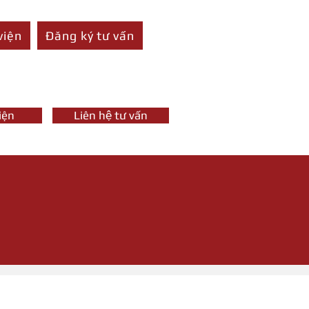
viện
Đăng ký tư vấn
iện
Liên hệ tư vấn