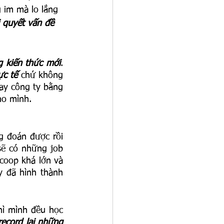
 im mà lo lắng 
i quyết vấn đề 
 kiến thức mới
. 
ực tế
 chứ không 
ay công ty bằng 
o mình. 
g đoán được rồi 
sẽ có những job 
coop khá lớn và 
 đã hình thành 
ì mình đều học 
record lại những 