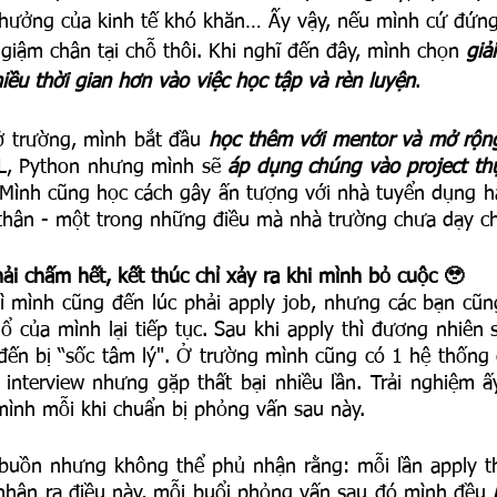
 hưởng của kinh tế khó khăn… Ấy vậy, nếu mình cứ đứng
 giậm chân tại chỗ thôi. Khi nghĩ đến đây, mình chọn
 giả
iều thời gian hơn vào việc học tập và rèn luyện
.
ở trường, mình bắt đầu 
học thêm với mentor và mở rộng
L, Python nhưng mình sẽ 
áp dụng chúng vào project th
t. Mình cũng học cách gây ấn tượng với nhà tuyển dụng h
hân - một trong những điều mà nhà trường chưa dạy ch
hải chấm hết, kết thúc chỉ xảy ra khi mình bỏ cuộc 🥹
hì mình cũng đến lúc phải apply job, nhưng các bạn cũn
ổ của mình lại tiếp tục. Sau khi apply thì đương nhiên 
đến bị “sốc tâm lý". Ở trường mình cũng có 1 hệ thống 
interview nhưng gặp thất bại nhiều lần. Trải nghiệm ấy
mình mỗi khi chuẩn bị phỏng vấn sau này. 
 buồn nhưng không thể phủ nhận rằng: mỗi lần apply th
 nhận ra điều này, mỗi buổi phỏng vấn sau đó mình đều 