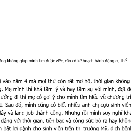
lắng không giúp mình tìm được việc, cần có kế hoạch hành động cụ thể
ị vào năm 4 mà mọi thứ còn rất mơ hồ, thời gian không
 Mẹ mình thì khá tâm lý và hay tâm sự với mình, đợt đó
ướng đi thì mẹ có gợi ý cho mình tìm hiểu về chương tr
I. Sau đó, mình cũng có biết nhiều anh chị cựu sinh viê
ây và land job thành công. Nhưng rồi mình suy nghĩ khá
 đáng với thời gian, tiền bạc và công sức bỏ ra hay khôn
 bất lợi dành cho sinh viên trên thị trường Mỹ, dịch bện