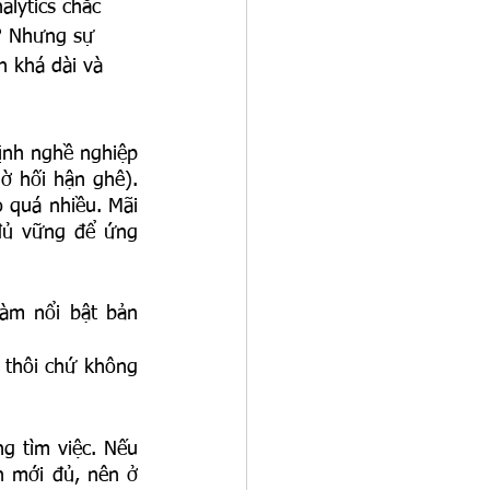
lytics chắc 
? Nhưng sự 
n khá dài và 
nh nghề nghiệp 
ờ hối hận ghê). 
 quá nhiều. Mãi 
ủ vững để ứng 
àm nổi bật bản 
thôi chứ không 
g tìm việc. Nếu 
n mới đủ, nên ở 