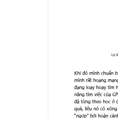
Lo 
Khi đó mình chuẩn b
mình rất hoang mang.
đang loay hoay tìm h
năng tìm việc của CP
đã từng theo học ở đ
quả, liệu nó có xứng
“ngợp” bởi hoàn cảnh