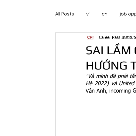
All Posts
vi
en
job op
Career Pass Institut
SAI LẦM
HƯỚNG T
"Và mình đã phải tăn
Hè 2022) và United 
Vân Anh, incoming Gl