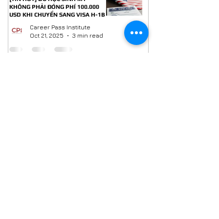
KHÔNG PHẢI ĐÓNG PHÍ 100.000
USD KHI CHUYỂN SANG VISA H-1B
Career Pass Institute
Oct 21, 2025
3 min read
1
/
22
QUAN TÂM ZALO OA - NHẬN NGAY TÀI LIỆU
EBOOK CHIẾN LƯỢC ĐỘC QUYỀN TẶNG RIÊNG
CHO PHỤ HUYNH VÀ DU HỌC SINH
Kết nối Zalo OA Career Pass Institue