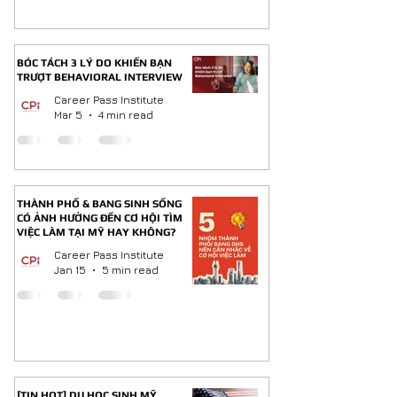
BÓC TÁCH 3 LÝ DO KHIẾN BẠN
TRƯỢT BEHAVIORAL INTERVIEW
Career Pass Institute
Mar 5
4 min read
THÀNH PHỐ & BANG SINH SỐNG
CÓ ẢNH HƯỞNG ĐẾN CƠ HỘI TÌM
VIỆC LÀM TẠI MỸ HAY KHÔNG?
Career Pass Institute
Jan 15
5 min read
[TIN HOT] DU HỌC SINH MỸ