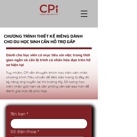
CHƯƠNG TRÌNH THIẾT KẾ RIÊNG DÀNH
CHO DU HỌC SINH CẦN HỖ TRỢ GẤP
Dành cho học viên có mục tiêu xin việc trong thời
gian ngắn và cần lộ trình cá nhân hóa dựa trên hồ
sơ hiện tại
​Tuy nhiên, CPI vẫn khuyến khích học viên cân nhắc
chương trình Tiêu chuẩn để đảm bảo trang bị đầy đủ
kỹ năng ứng tuyển tại thị trường Mỹ. Số lượng học
viên nhận giới hạn và cần phỏng vấn sát sao hơn để
đánh giá mức độ phù hợp.
Tên bạn
*
Số điện thoại
*