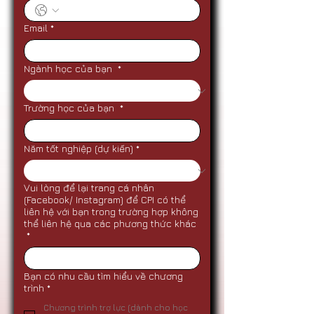
Email
*
Ngành học của bạn
*
Trường học của bạn
*
Năm tốt nghiệp (dự kiến)
*
Vui lòng để lại trang cá nhân
(Facebook/ Instagram) để CPI có thể
liên hệ với bạn trong trường hợp không
thể liên hệ qua các phương thức khác
*
Bạn có nhu cầu tìm hiểu về chương
trình
*
Chương trình trợ lực (dành cho học