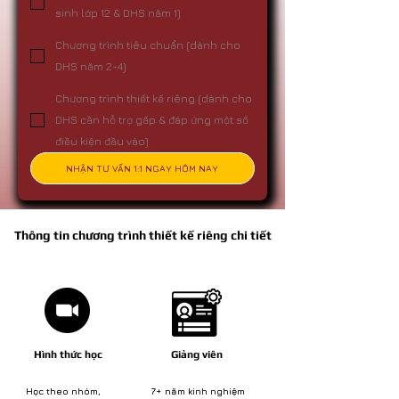
sinh lớp 12 & DHS năm 1)
Chương trình tiêu chuẩn (dành cho
DHS năm 2-4)
Chương trình thiết kế riêng (dành cho
DHS cần hỗ trợ gấp & đáp ứng một số
điều kiện đầu vào)
NHẬN TƯ VẤN 1:1 NGAY HÔM NAY
Thông tin chương trình thiết kế riêng chi tiết
Hình thức học
Giảng viên
Học theo nhóm,
7+ năm kinh nghiệm