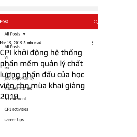
Post
All Posts
Mar 19, 2019
3 min read
All Posts
CPI khởi động hệ thống
vi
phần mềm quản lý chất
en
lượng phấn đấu của học
job opportunity
viên cho mùa khai giảng
success stories
2019
recruitment
CPI activities
career tips