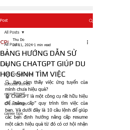
Post
All Posts
Thu Do
All Posts
Jul 11, 2024
1 min read
BẢNG HƯỚNG DẪN SỬ
vi
DỤNG CHATGPT GIÚP DU
en
HỌC SINH TÌM VIỆC
job opportunity
🔍 
Bạn cảm thấy việc ứng tuyển của 
success stories
mình chưa hiệu quả?
recruitment
🤖 
ChatGPT là một công cụ rất hữu hiệu 
để “nâng cấp” quy trình tìm việc của 
CPI activities
bạn. Và dưới đây là 10 câu lệnh để giúp 
career tips
các bạn định hướng nâng cấp resume 
một cách hiệu quả từ đó có cơ hội nhận 