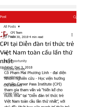
Post
All Posts
CPI Team
All Posts
Nov 30, 2018
4 min read
CPI tại Diễn đàn trí thức trẻ
vi
Việt Nam toàn cầu lần thứ
en
nhất
job opportunity
Updated:
Dec 3, 2018
success stories
Cô Phạm Mai Phương Linh - đại diện 
recruitment
Nhóm nghiên cứu - Học viện hướng 
nghiệp Career Pass Institute (CPI) 
CPI activities
tham gia tham vấn và “hiến kế cho 
career tips
nước nhà” tại “Diễn đàn trí thức trẻ 
Việt Nam toàn cầu lần thứ nhất”, với 