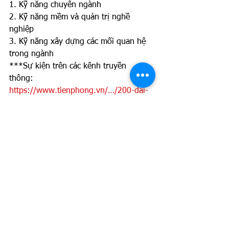
1. Kỹ năng chuyên ngành
2. Kỹ năng mềm và quản trị nghề 
nghiệp 
3. Kỹ năng xây dựng các mối quan hệ 
trong ngành 
***Sự kiện trên các kênh truyền 
thông: 
https://www.tienphong.vn/…/200-dai-
bieu-hoi-tu-phat-huy-suc…
https://www.tienphong.vn/…/200-dai-
bieu-tri-thuc-tre-thao-l…
https://tuoitre.vn/hon-200-tri-thuc-tre-
viet-o-nuoc-ngoai-d…
https://vnexpress.net/…/hon-200-dai-
bieu-du-dien-dan-tri-th…
#cpi
#careercoach
#careermanagement
#usa
#industry4
.0 
#STEM
#forum
#200trithuctre