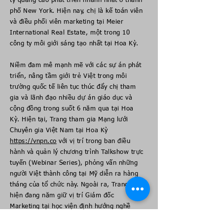
ty quảng cáo phát triển nhanh nhất ở thành
phố New York. Hiện nay, chị là kế toán viên
và điều phối viên marketing tại Meier
International Real Estate, một trong 10
công ty môi giới sáng tạo nhất tại Hoa Kỳ.
Niềm đam mê mạnh mẽ với các sự án phát
triển, nâng tầm giới trẻ Việt trong môi
trường quốc tế liên tục thúc đẩy chị tham
gia và lãnh đạo nhiều dự án giáo dục và
cộng đồng trong suốt 6 năm qua tại Hoa
Kỳ. Hiện tại, Trang tham gia Mạng lưới
Chuyên gia Việt Nam tại Hoa Kỳ
https://vnpn.co
với vị trí trong ban điều
hành và quản lý chương trình Talkshow trực
tuyến (Webinar Series), phỏng vấn những
người Việt thành công tại Mỹ diễn ra hàng
tháng của tổ chức này. Ngoài ra, Trang
hiện đang năm giữ vị trí Giám đốc
Marketing tại học viện định hướng nghề
nghiệp Career Pass Institute (CPI). Với kỹ