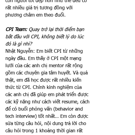
con người tốt đẹp hơn như thế đều có 
rất nhiều giá trị tương đồng với 
phương châm em theo đuổi. 
CPI Team: 
Quay trở lại thời điểm bạn 
bắt đầu với CPI, không biết lý do lúc 
đó là gì nhỉ?
Nhật Nguyễn: Em biết CPI từ những 
ngày đầu. Em thấy ở CPI một mạng 
lưới của các anh chị mentor rất rộng 
gồm các chuyên gia tâm huyết. Và quả 
thật, em đã học được rất nhiều kiến 
thức từ CPI. Chính kinh nghiệm của 
các anh chị đã giúp em phát triển được 
các kỹ năng như cách viết resume, cách 
để có buổi phỏng vấn (behavior and 
tech interview) tốt nhất… Em còn được 
sửa từng câu hỏi, nội dung trả lời cho 
câu hỏi trong 1 khoảng thời gian rất 