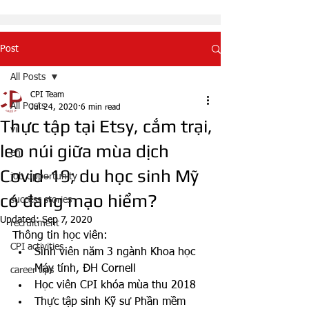
Post
All Posts
CPI Team
All Posts
Jul 24, 2020
6 min read
Thực tập tại Etsy, cắm trại,
vi
leo núi giữa mùa dịch
en
Covid-19; du học sinh Mỹ
job opportunity
có đang mạo hiểm?
success stories
Updated:
Sep 7, 2020
recruitment
Thông tin học viên:
CPI activities
Sinh viên năm 3 ngành Khoa học 
Máy tính, ĐH 
Cornell
career tips
Học viên CPI khóa mùa thu 2018
Thực tập sinh Kỹ sư Phần mềm 