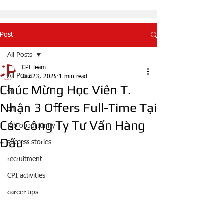
Post
All Posts
CPI Team
All Posts
Jan 23, 2025
1 min read
Chúc Mừng Học Viên T.
vi
Nhận 3 Offers Full-Time Tại
en
Các Công Ty Tư Vấn Hàng
job opportunity
Đầu
success stories
recruitment
CPI activities
career tips