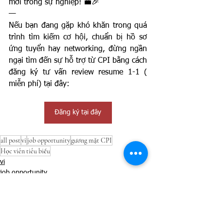
mới trong sự nghiệp! 💼🎉
—
Nếu bạn đang gặp khó khăn trong quá 
trình tìm kiếm cơ hội, chuẩn bị hồ sơ 
ứng tuyển hay networking, đừng ngần 
ngại tìm đến sự hỗ trợ từ CPI bằng cách 
đăng ký tư vấn review resume 1-1 ( 
miễn phí) tại đây: 
Đăng ký tại đây
all post
vi
job opportunity
gương mặt CPI
Học viên tiêu biểu
vi
job opportunity
success stories