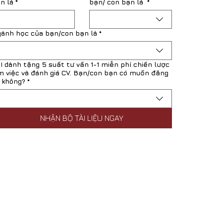
n là
*
bạn/ con bạn là
*
ành học của bạn/con bạn là
*
I dành tặng 5 suất tư vấn 1-1 miễn phí chiến lược
m việc và đánh giá CV. Bạn/con bạn có muốn đăng
 không?
*
NHẬN BỘ TÀI LIỆU NGAY