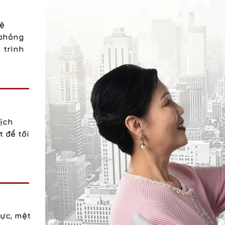
ệ
 phỏng
 trình
ịch
 để tối
ực, mệt