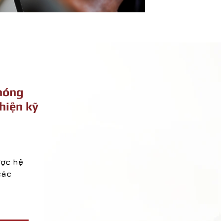
nóng
thiện kỹ
ược hệ
các