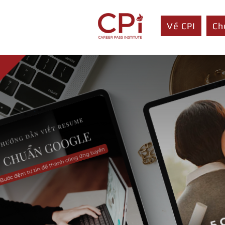
Về CPI
Ch