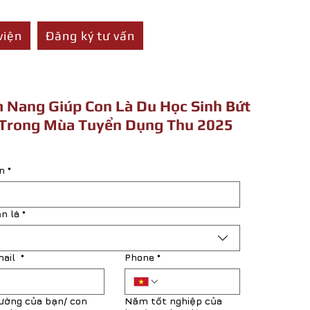
viện
Đăng ký tư vấn
 Nang Giúp Con Là Du Học Sinh Bứt
Trong Mùa Tuyển Dụng Thu 2025
n
*
n là
*
mail
*
Phone
*
ường của bạn/ con
Năm tốt nghiệp của