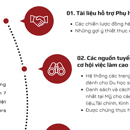
ụng
n 7
iệt
ers