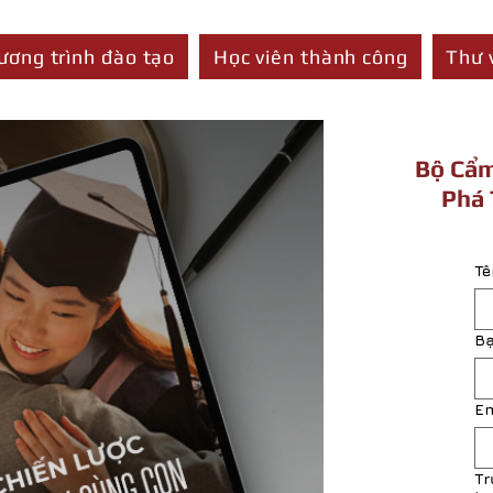
ương trình đào tạo
Học viên thành công
Thư 
Bộ Cẩm
Phá 
Tê
Bạ
E
Tr