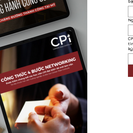
bạ
Ng
CP
tì
ký