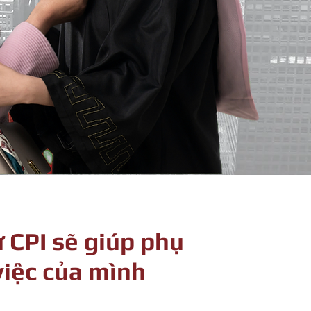
ừ CPI sẽ giúp phụ
việc của mình