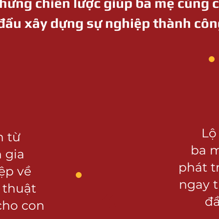
hững chiến lược giúp ba mẹ cùng 
đầu xây dựng sự nghiệp thành côn
Lộ
n từ
ba 
 gia
phát 
ệp về
ngay 
3
 thuật
đầ
cho con