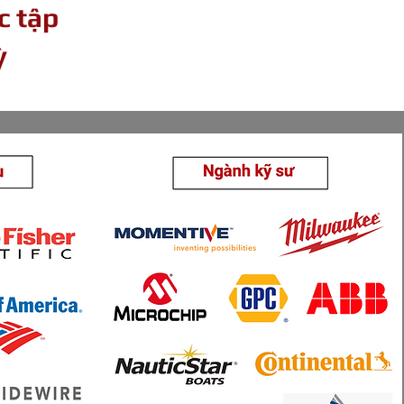
c tập
ỳ