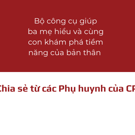
Bộ công cụ giúp
ba mẹ hiểu và cùng
con khám phá tiềm
năng của bản thân
Chia sẻ từ các Phụ huynh của C