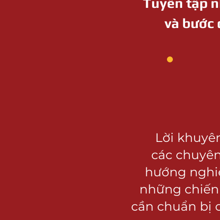
Tuyển tập n
và bước 
1
Lời khuyê
các chuyên
hướng nghi
những chiến
cần chuẩn bị 