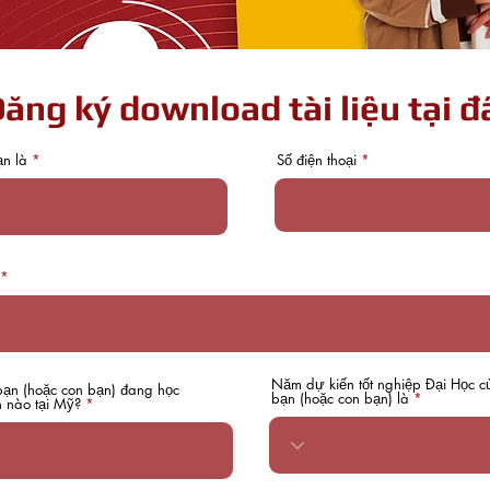
ăng ký download tài liệu tại đ
ạn là
Số điện thoại
Năm dự kiến tốt nghiệp Đại Học c
bạn (hoặc con bạn) đang học
bạn (hoặc con bạn) là
 nào tại Mỹ?