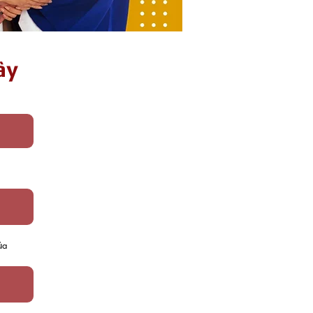
ây
ủa