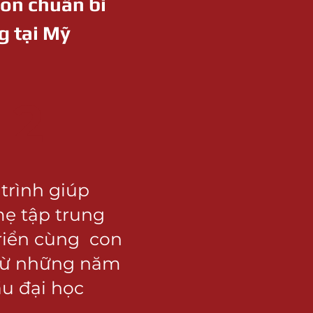
con chuẩn bi
g tại Mỹ
2
 trình
giúp
mẹ
tập
trung
triển cùng
con
từ những
năm
u đại học