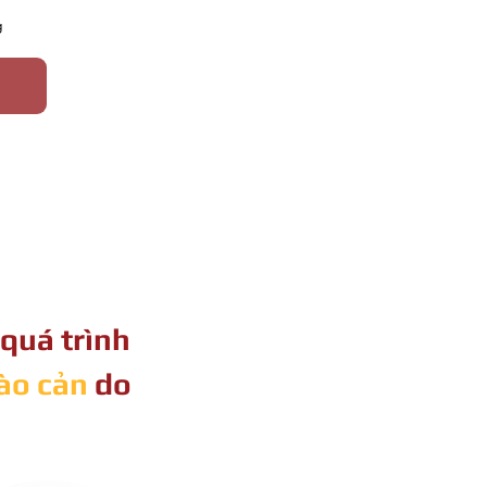
g
quá trình
ào cản
do