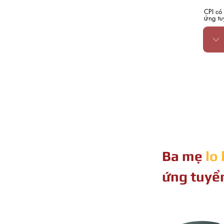
CPI có
ứng tu
Ba mẹ
lo
ứng tuyể