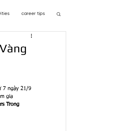
ities
career tips
 Vàng
ứ 7 ngày 21/9 
am gia 
rs Trong 