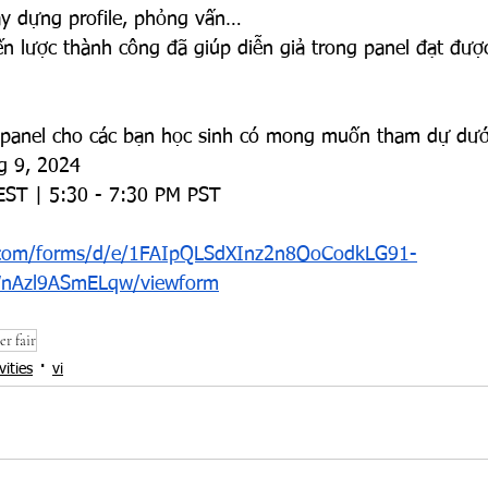
ây dựng profile, phỏng vấn… 
ến lược thành công đã giúp diễn giả trong panel đạt đượ
về panel cho các bạn học sinh có mong muốn tham dự dướ
g 9, 2024
EST | 5:30 - 7:30 PM PST
e.com/forms/d/e/1FAIpQLSdXInz2n8OoCodkLG91-
nAzl9ASmELqw/viewform
er fair
vities
vi