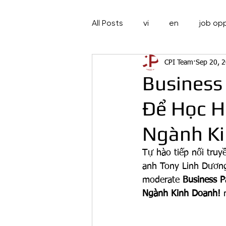
All Posts
vi
en
job op
CPI Team
Sep 20, 
Business
Để Học H
Ngành Ki
Tự hào tiếp nối tru
anh Tony Linh Dương 
moderate 
Business P
Ngành Kinh Doanh!
 