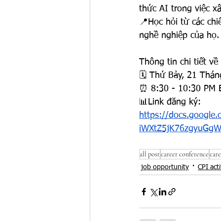
thức AI trong việc x
📍Học hỏi từ các chi
nghề nghiệp của họ.
Thông tin chi tiết 
🗓️ Thứ Bảy, 21 Thán
⏰ 8:30 - 10:30 PM 
📊Link đăng ký:
https://docs.googl
iWXtZ5jK76zgyuGgW
all post
career conference
care
job opportunity
CPI acti