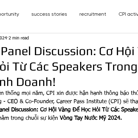
portunity
success stories
recruitment
CPI activ
2024
2 min read
 Panel Discussion: Cơ Hội
ỏi Từ Các Speakers Trong
nh Doanh!
yền thống mọi năm, CPI xin được hân hạnh thông báo th
- CEO & Co-Founder, Career Pass Institute (CPI) sẽ th
anel Discussion: Cơ Hội Vàng Để Học Hỏi Từ Các Speake
nằm trong chuỗi sự kiện 
Vòng Tay Nước Mỹ 2024.