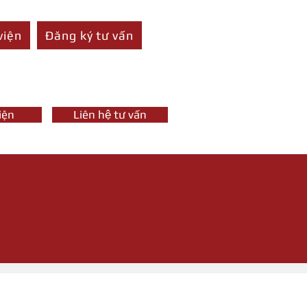
viện
Đăng ký tư vấn
iện
Liên hệ tư vấn