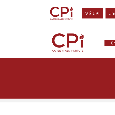
Về CPI
Ch
C