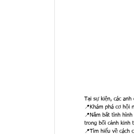
Tại sự kiện, các anh 
📍Khám phá cơ hội n
📍Nắm bắt tình hình 
trong bối cảnh kinh t
📍Tìm hiểu về cách 