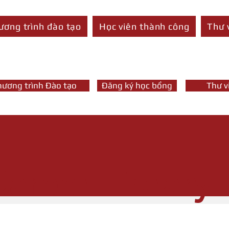
ương trình đào tạo
Học viên thành công
Thư 
hương trình Đào tạo
Đăng ký học bổng
Thư v
Career Library