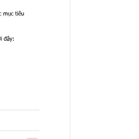
c mục tiêu 
i đây: