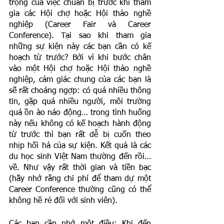
trọng của việc chuẩn bị trước khi tham 
gia các Hội chợ hoặc Hội thảo nghề 
nghiệp (Career Fair và Career 
Conference). Tại sao khi tham gia 
những sự kiện này các bạn cần có kế 
hoạch từ trước? Bởi vì khi bước chân 
vào một Hội chợ hoặc Hội thảo nghề 
nghiệp, cảm giác chung của các bạn là 
sẽ rất choáng ngợp: có quá nhiều thông 
tin, gặp quá nhiều người, môi trường 
quá ồn ào náo động… trong tình huống 
này nếu không có kế hoạch hành động 
từ trước thì bạn rất dễ bị cuốn theo 
nhịp hối hả của sự kiện. Kết quả là các 
du học sinh Việt Nam thường đến rồi… 
về. Như vậy rất thời gian và tiền bạc 
(hãy nhớ rằng chi phí để tham dự một 
Career Conference thường cũng có thể 
không hề rẻ đối với sinh viên).
Các bạn cần nhớ một điều: Khi đến 