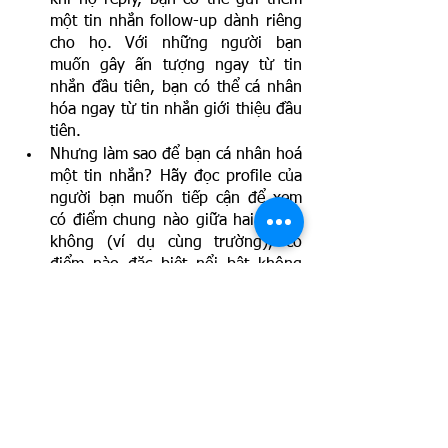
một tin nhắn follow-up dành riêng 
cho họ. Với những người bạn 
muốn gây ấn tượng ngay từ tin 
nhắn đầu tiên, bạn có thể cá nhân 
hóa ngay từ tin nhắn giới thiệu đầu 
tiên. 
Nhưng làm sao để bạn cá nhân hoá 
một tin nhắn? Hãy đọc profile của 
người bạn muốn tiếp cận để xem 
có điểm chung nào giữa hai người 
không (ví dụ cùng trường), có 
điểm nào đặc biệt nổi bật không 
(công việc/dự án người này làm có 
liên hệ đến các dự án bạn đã/
đang/sẽ làm tại trường hoặc trong 
các kỳ internship). Hãy đề cập đến 
những điểm chung này trong tin 
nhắn, cuối cùng kết thúc bằng một 
lời kêu gọi hành động: khéo léo 
hỏi xem anh chị có open cho 20p 