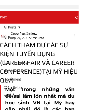
Post
All Posts
Career Pass Institute
All Posts
Sep 29, 2021
7 min read
CÁCH THAM DỰ CÁC SỰ
vi
KIỆN TUYỂN DỤNG
en
(CAREER FAIR VÀ CAREER
job opportunity
CONFERENCE)TẠI MỸ HIỆU
success stories
QUẢ
recruitment
CPI activities
Một trong những vấn 
đề/sai lầm lớn nhất mà du 
career tips
học sinh VN tại Mỹ hay 
gặp phải đó là các bạn 