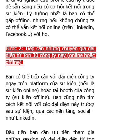
là ai và nghiên cứu profile của họ trước 
để sẵn sàng nếu có cơ hội kết nối trong 
sự kiện. Lý tưởng nhất là bạn có thể 
gặp offline, nhưng nếu không chúng ta 
có thể vẫn kết nối online (trên Linkedin, 
Facebook…) với họ. 
Bước 2: Tiếp cận những chuyên gia đại 
diện từ Top 30 công ty này (online hoặc 
offline) 
Bạn có thể tiếp cận với đại diện công ty 
ngay trên platform của sự kiện (nếu là 
sự kiện online) hoặc tại booth của công 
ty (sự kiện offline). Bạn cũng nên tìm 
cách kết nối với các đại diện này trước/ 
sau sự kiện, qua các nền tảng social - 
như Linkedin.
Đầu tiên bạn cần ưu tiên tham gia 
những session có đại diện đến từ top 