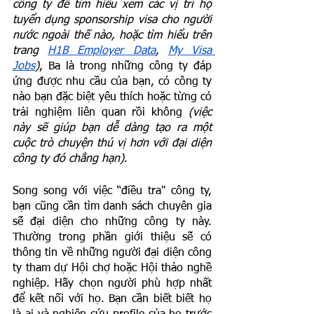
công ty để tìm hiểu xem các vị trí họ 
tuyển dụng sponsorship visa cho người 
nước ngoài thế nào, hoặc tìm hiểu trên 
trang 
H1B Employer Data
, 
My Visa 
Jobs
)
, Ba là trong những công ty đáp 
ứng được nhu cầu của bạn, có công ty 
nào bạn đặc biệt yêu thích hoặc từng có 
trải nghiệm liên quan rồi không 
(việc 
này sẽ giúp bạn dễ dàng tạo ra một 
cuộc trò chuyện thú vị hơn với đại diện 
công ty đó chẳng hạn)
. 
Song song với việc “điều tra" công ty, 
bạn cũng cần tìm danh sách chuyên gia 
sẽ đại diện cho những công ty này. 
Thường trong phần giới thiệu sẽ có 
thông tin về những người đại diện công 
ty tham dự Hội chợ hoặc Hội thảo nghề 
nghiệp. Hãy chọn người phù hợp nhất 
để kết nối với họ. Bạn cần biết biết họ 